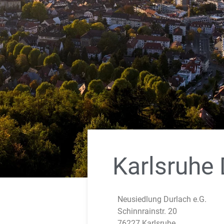
Karlsruhe 
Neusiedlung Durlach e.G.
Schinnrainstr. 20
76227 Karlsruhe