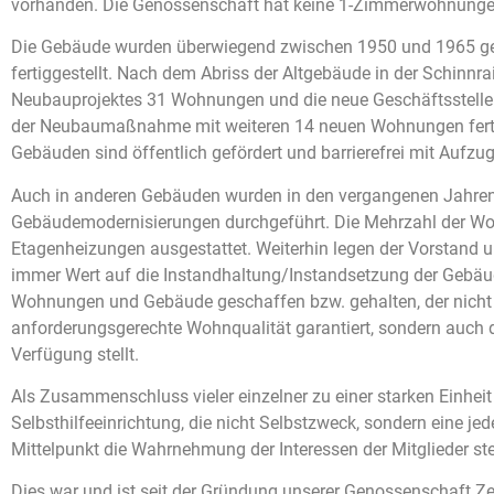
vorhanden. Die Genossenschaft hat keine 1-Zimmerwohnunge
Die Gebäude wurden überwiegend zwischen 1950 und 1965 ge
fertiggestellt. Nach dem Abriss der Altgebäude in der Schinn
Neubauprojektes 31 Wohnungen und die neue Geschäftsstelle f
der Neubaumaßnahme mit weiteren 14 neuen Wohnungen fertig
Gebäuden sind öffentlich gefördert und barrierefrei mit Aufzug
Auch in anderen Gebäuden wurden in den vergangenen Jahr
Gebäudemodernisierungen durchgeführt. Die Mehrzahl der Wo
Etagenheizungen ausgestattet. Weiterhin legen der Vorstand 
immer Wert auf die Instandhaltung/Instandsetzung der Gebäu
Wohnungen und Gebäude geschaffen bzw. gehalten, der nicht
anforderungsgerechte Wohnqualität garantiert, sondern auch
Verfügung stellt.
Als Zusammenschluss vieler einzelner zu einer starken Einheit
Selbsthilfeeinrichtung, die nicht Selbstzweck, sondern eine jed
Mittelpunkt die Wahrnehmung der Interessen der Mitglieder ste
Dies war und ist seit der Gründung unserer Genossenschaft Ze