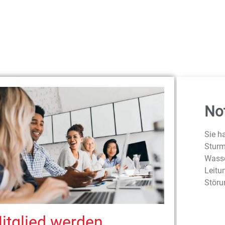
Not
Sie h
Sturm
Wasse
Leitu
Störu
itglied werden