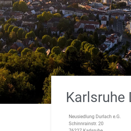
Karlsruhe 
Neusiedlung Durlach e.G.
Schinnrainstr. 20
76227 Karlsruhe