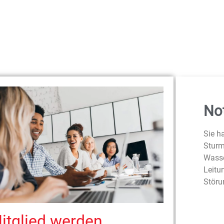
Not
Sie h
Sturm
Wasse
Leitu
Störu
itglied werden