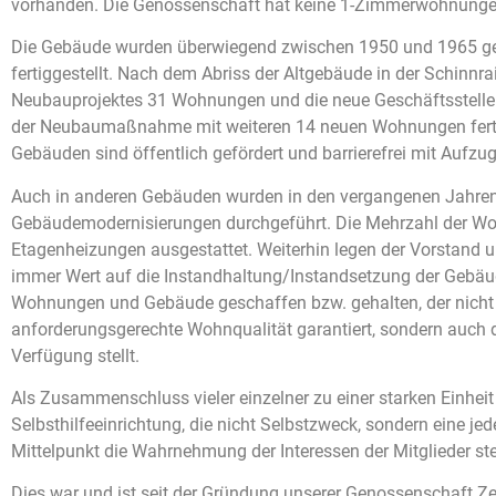
vorhanden. Die Genossenschaft hat keine 1-Zimmerwohnunge
Die Gebäude wurden überwiegend zwischen 1950 und 1965 ge
fertiggestellt. Nach dem Abriss der Altgebäude in der Schinn
Neubauprojektes 31 Wohnungen und die neue Geschäftsstelle f
der Neubaumaßnahme mit weiteren 14 neuen Wohnungen fertig
Gebäuden sind öffentlich gefördert und barrierefrei mit Aufzug
Auch in anderen Gebäuden wurden in den vergangenen Jahr
Gebäudemodernisierungen durchgeführt. Die Mehrzahl der Wo
Etagenheizungen ausgestattet. Weiterhin legen der Vorstand 
immer Wert auf die Instandhaltung/Instandsetzung der Gebäu
Wohnungen und Gebäude geschaffen bzw. gehalten, der nicht
anforderungsgerechte Wohnqualität garantiert, sondern auch
Verfügung stellt.
Als Zusammenschluss vieler einzelner zu einer starken Einheit
Selbsthilfeeinrichtung, die nicht Selbstzweck, sondern eine jed
Mittelpunkt die Wahrnehmung der Interessen der Mitglieder ste
Dies war und ist seit der Gründung unserer Genossenschaft Ze